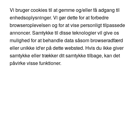
Danish
English
Vi bruger cookies til at gemme og/eller få adgang til
0,00 kr.
enhedsoplysninger. Vi gør dette for at forbedre
Ekskl. moms
browseroplevelsen og for at vise personligt tilpassede
Søg
annoncer. Samtykke til disse teknologier vil give os
mulighed for at behandle data såsom browseradfærd
eller unikke id'er på dette websted. Hvis du ikke giver
samtykke eller trækker dit samtykke tilbage, kan det
påvirke visse funktioner.
Produkter
Mine sider
Mest sælgende