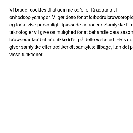
Danish
English
Vi bruger cookies til at gemme og/eller få adgang til
0,00 kr.
enhedsoplysninger. Vi gør dette for at forbedre browseropl
Ekskl. moms
og for at vise personligt tilpassede annoncer. Samtykke til 
Søg
teknologier vil give os mulighed for at behandle data såso
browseradfærd eller unikke id'er på dette websted. Hvis du
giver samtykke eller trækker dit samtykke tilbage, kan det 
visse funktioner.
Produkter
Mine sider
Forbrugsstoffer
Blæk, toner & forbrugsstoffer
Blækpatroner
Epson