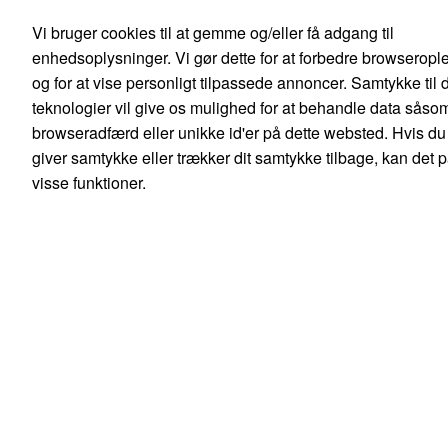
Danish
English
Vi bruger cookies til at gemme og/eller få adgang til
0,00 kr.
enhedsoplysninger. Vi gør dette for at forbedre browseropl
Ekskl. moms
og for at vise personligt tilpassede annoncer. Samtykke til 
Søg
teknologier vil give os mulighed for at behandle data såso
browseradfærd eller unikke id'er på dette websted. Hvis du
giver samtykke eller trækker dit samtykke tilbage, kan det 
visse funktioner.
Produkter
Mine sider
Forbrugsstoffer
Blæk, toner & forbrugsstoffer
Blækpatroner
Epson