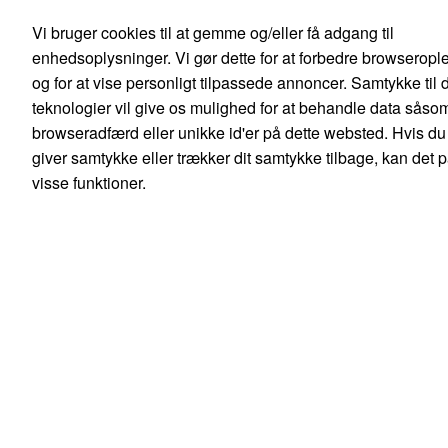
Danish
English
Vi bruger cookies til at gemme og/eller få adgang til
0,00 kr.
enhedsoplysninger. Vi gør dette for at forbedre browseropl
Ekskl. moms
og for at vise personligt tilpassede annoncer. Samtykke til 
Søg
teknologier vil give os mulighed for at behandle data såso
browseradfærd eller unikke id'er på dette websted. Hvis du
giver samtykke eller trækker dit samtykke tilbage, kan det 
visse funktioner.
Produkter
Mine sider
Computere & tilbehør
Tilbehør
Montering & tilbehør - AV
Deltaco